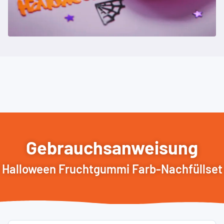
Gebrauchsanweisung
Halloween Fruchtgummi Farb-Nachfüllset