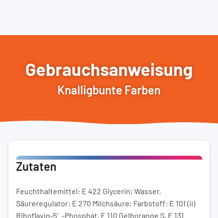
Gebrauchsanweisung
Knalligbunte Farben
Zutaten
Feuchthaltemittel: E 422 Glycerin; Wasser,
Säureregulator: E 270 Milchsäure; Farbstoff: E 101 (ii)
Riboflavin-5′-Phosphat, E 110 Gelborange S, E 131