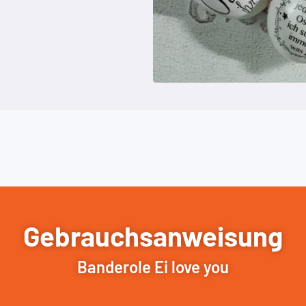
Gebrauchsanweisung
Banderole Ei love you