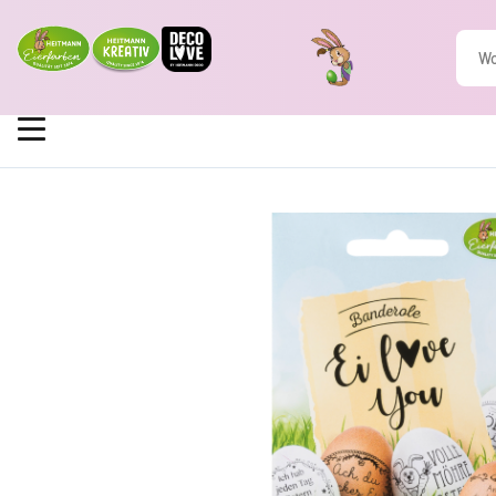
Home
Produkte
HEITMANN Eierfarben
Banderolen