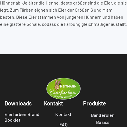
Hühner ab. Je älter die Henne, desto größer sind die Eier, die sie
legt. Zum Färben eignen sich Eier der Größen S und M am
besten. Diese Eier stammen von jüngeren Hühnern und haben
eine glattere Schale, sodass die Färbung gleichmäßiger ausfällt.
Downloads
Kontakt
Produkte
Eierfarben Brand
Kontakt
Banderolen
Booklet
Basics
FAQ